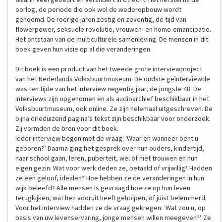
oorlog, de periode die ook wel de wederopbouw wordt
genoemd. De roerige jaren zestig en zeventig, de tijd van
flowerpower, seksuele revolutie, vrouwen- en homo-emancipatie.
Het ontstaan van de multiculturele samenleving. De mensen in dit
boek geven hun visie op al die veranderingen.
Dit boek is een product van het tweede grote interviewproject
van het Nederlands Volksbuurtmuseum. De oudste geïnterviewde
was ten tijde van het interview negentig jaar, de jongste 48. De
interviews zijn opgenomen en als audioarchief beschikbaar in het
Volksbuurtmuseum, ook online. Ze zijn helemaal uitgeschreven. De
bijna drieduizend pagina’s tekst zijn beschikbaar voor onderzoek.
Zij vormden de bron voor dit boek.
Ieder interview begon met de vraag: ‘Waar en wanneer bent u
geboren?’ Daarna ging het gesprek over hun ouders, kindertijd,
naar school gaan, leren, puberteit, wel of niet trouwen en hun
eigen gezin. Wat voor werk deden ze, betaald of vrijwillig? Hadden
ze een geloof, idealen? Hoe hebben ze de veranderingen in hun
wijk beleefd? Alle mensen is gevraagd hoe ze op hun leven
terugkijken, wat hen vooruit heeft geholpen, of juist belemmerd.
Voor het interview hadden ze de vraag gekregen: ‘Wat zou u, op
basis van uw levenservaring, jonge mensen willen meegeven?’ Ze