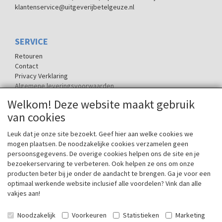
klantenservice@uitgeverijbetelgeuze.nl
SERVICE
Retouren
Contact
Privacy Verklaring
Algemene leveringsvoorwaarden
Welkom! Deze website maakt gebruik
van cookies
SOCIALE MEDIA
Leuk dat je onze site bezoekt. Geef hier aan welke cookies we
mogen plaatsen. De noodzakelijke cookies verzamelen geen
persoonsgegevens. De overige cookies helpen ons de site en je
bezoekerservaring te verbeteren. Ook helpen ze ons om onze
producten beter bij je onder de aandacht te brengen. Ga je voor een
De naam Betelgeuze is ontleend aan de ster Betelgeuze in het
optimaal werkende website inclusief alle voordelen? Vink dan alle
sterrenbeeld Orion. Het is een zogenaamde rode superreus, de
vakjes aan!
negende helderste ster aan de hemel en de Alphaster in het
sterrenbeeld Orion op de plaats van de 'linker schouder'.
Noodzakelijk
Voorkeuren
Statistieken
Marketing