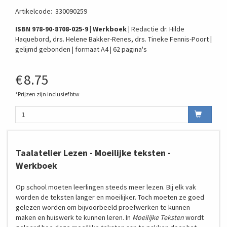
Artikelcode
:
330090259
ISBN 978-90-8708-025-9
| Werkboek |
Redactie dr. Hilde
Haquebord, drs. Helene Bakker-Renes, drs. Tineke Fennis-Poort
|
gelijmd gebonden | formaat A4 | 62 pagina's
€
8.75
*Prijzen zijn inclusief btw
Taalatelier Lezen - Moeilijke teksten -
Werkboek
Op school moeten leerlingen steeds meer lezen. Bij elk vak
worden de teksten langer en moeilijker. Toch moeten ze goed
gelezen worden om bijvoorbeeld proefwerken te kunnen
maken en huiswerk te kunnen leren. In
Moeilijke Teksten
wordt